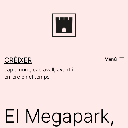
Saltar
al
contenido
CRÉIXER
Menú
cap amunt, cap avall, avant i
enrere en el temps
El Megapark,